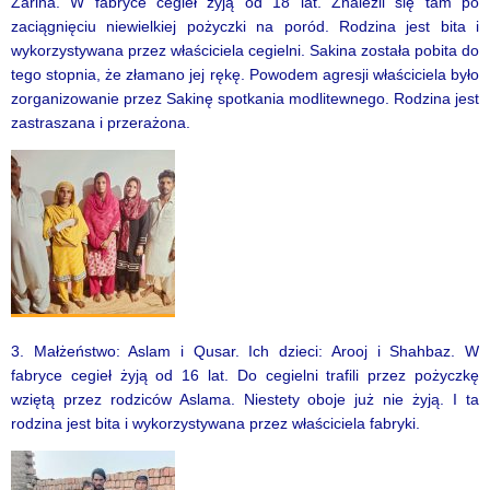
Zarina. W fabryce cegieł żyją od 18 lat. Znaleźli się tam po
zaciągnięciu niewielkiej pożyczki na poród. Rodzina jest bita i
wykorzystywana przez właściciela cegielni. Sakina została pobita do
tego stopnia, że złamano jej rękę. Powodem agresji właściciela było
zorganizowanie przez Sakinę spotkania modlitewnego. Rodzina jest
zastraszana i przerażona.
3. Małżeństwo: Aslam i Qusar. Ich dzieci: Arooj i Shahbaz. W
fabryce cegieł żyją od 16 lat. Do cegielni trafili przez pożyczkę
wziętą przez rodziców Aslama. Niestety oboje już nie żyją. I ta
rodzina jest bita i wykorzystywana przez właściciela fabryki.