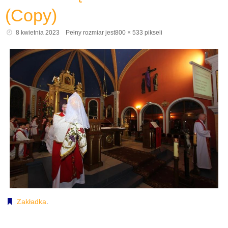
(Copy)
8 kwietnia 2023
Pełny rozmiar jest
800 × 533
pikseli
Zakładka
.