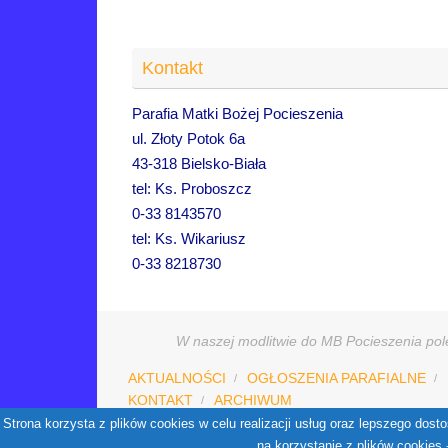
Kontakt
Parafia Matki Bożej Pocieszenia
ul. Złoty Potok 6a
43-318 Bielsko-Biała
tel: Ks. Proboszcz
0-33 8143570
tel: Ks. Wikariusz
0-33 8218730
W naszej modlitwie do MB Pocieszenia pole
AKTUALNOŚCI
OGŁOSZENIA PARAFIALNE
KONTAKT
ARCHIWUM
Strona korzysta z plików cookies w celu realizacji usług oraz lepszego do
na korzystanie z plików cookies