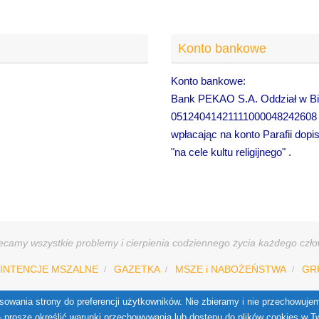
Konto bankowe
Konto bankowe:
Bank PEKAO S.A. Oddział w Bie
05124041421111000048242608
wpłacając na konto Parafii dopi
"na cele kultu religijnego" .
camy wszystkie problemy i cierpienia codziennego życia każdego człow
INTENCJE MSZALNE
GAZETKA
MSZE i NABOŻEŃSTWA
GR
stosowania strony do preferencji użytkowników. Nie zbieramy i nie przechowu
 - proszę określić warunki przechowywania lub dostępu do plików cookies w T