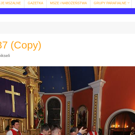
CJE MSZALNE
GAZETKA
MSZE i NABOŻEŃSTWA
GRUPY PARAFIALNE
37 (Copy)
ikseli