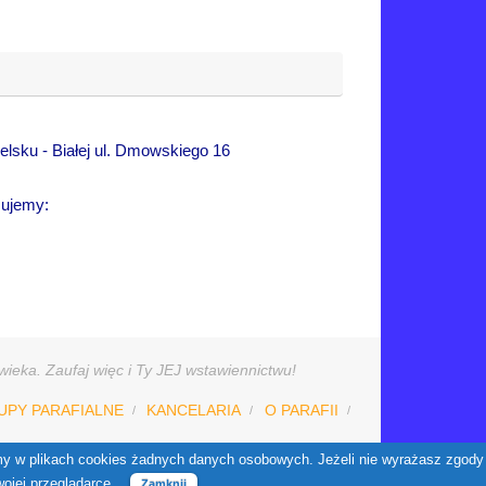
lsku - Białej ul. Dmowskiego 16
sujemy:
ieka. Zaufaj więc i Ty JEJ wstawiennictwu!
UPY PARAFIALNE
KANCELARIA
O PARAFII
W oparciu o
Tempera
&
WordPress.
jemy w plikach cookies żadnych danych osobowych. Jeżeli nie wyrażasz zgody
wojej przeglądarce.
Zamknij