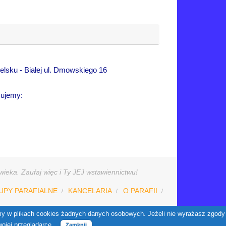
lsku - Białej ul. Dmowskiego 16
sujemy:
ieka. Zaufaj więc i Ty JEJ wstawiennictwu!
UPY PARAFIALNE
KANCELARIA
O PARAFII
W oparciu o
Tempera
&
WordPress.
jemy w plikach cookies żadnych danych osobowych. Jeżeli nie wyrażasz zgody
wojej przeglądarce.
Zamknij