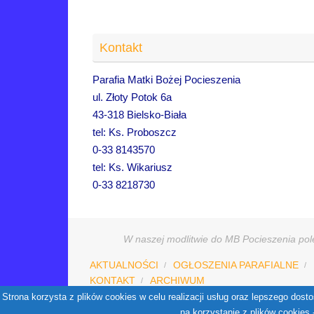
Kontakt
Parafia Matki Bożej Pocieszenia
ul. Złoty Potok 6a
43-318 Bielsko-Biała
tel: Ks. Proboszcz
0-33 8143570
tel: Ks. Wikariusz
0-33 8218730
W naszej modlitwie do MB Pocieszenia pole
AKTUALNOŚCI
OGŁOSZENIA PARAFIALNE
KONTAKT
ARCHIWUM
Strona korzysta z plików cookies w celu realizacji usług oraz lepszego do
na korzystanie z plików cookies