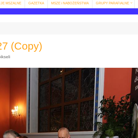
CJE MSZALNE
GAZETKA
MSZE i NABOŻEŃSTWA
GRUPY PARAFIALNE
27 (Copy)
ikseli