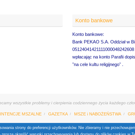
Konto bankowe
Konto bankowe:
Bank PEKAO S.A. Oddział w Bie
05124041421111000048242608
wpłacając na konto Parafii dopi
"na cele kultu religijnego" .
camy wszystkie problemy i cierpienia codziennego życia każdego człow
INTENCJE MSZALNE
GAZETKA
MSZE i NABOŻEŃSTWA
GR
stosowania strony do preferencji użytkowników. Nie zbieramy i nie przechowu
 - proszę określić warunki przechowywania lub dostępu do plików cookies w T