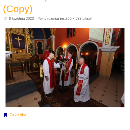
(Copy)
8 kwietnia 2023
Pełny rozmiar jest
800 × 533
pikseli
Zakładka
.