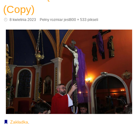
(Copy)
8 kwietnia 2023
Pełny rozmiar jest
800 × 533
pikseli
Zakładka
.