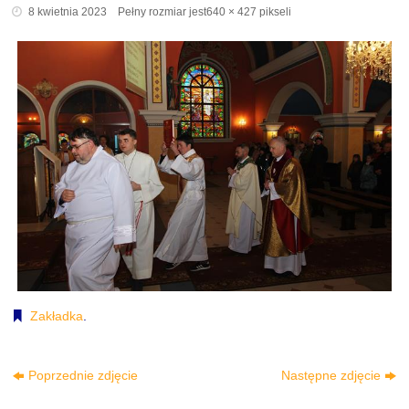
8 kwietnia 2023
Pełny rozmiar jest
640 × 427
pikseli
Zakładka
.
Poprzednie zdjęcie
Następne zdjęcie