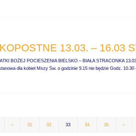
OPOSTNE 13.03. – 16.03
 BOŻEJ POCIESZENIA BIELSKO – BIAŁA STRACONKA 13.03. – 1
tanowa dla kobiet Mszy Św. o godzinie 9.15 nie będzie Godz. 10.3
‹
31
32
33
34
35
›