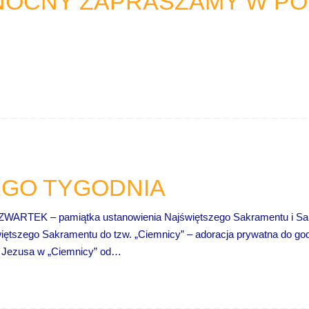
OCNY ZAPRASZAMY W PON
EGO TYGODNIA
K – pamiątka ustanowienia Najświętszego Sakramentu i Sakr
świętszego Sakramentu do tzw. „Ciemnicy” – adoracja prywatna do 
a Jezusa w „Ciemnicy” od…