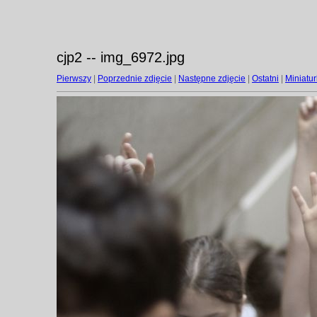
cjp2 -- img_6972.jpg
Pierwszy
|
Poprzednie zdjęcie
|
Następne zdjęcie
|
Ostatni
|
Miniatur