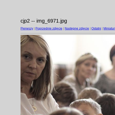
cjp2 -- img_6971.jpg
Pierwszy
|
Poprzednie zdjęcie
|
Następne zdjęcie
|
Ostatni
|
Miniatur