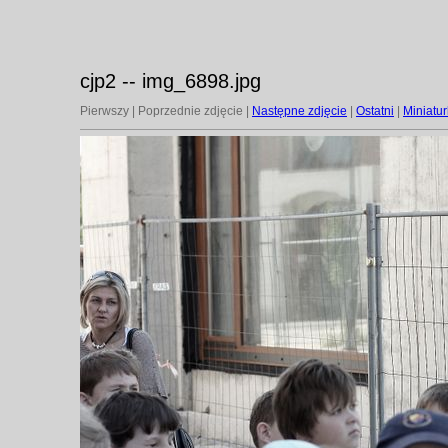
cjp2 -- img_6898.jpg
Pierwszy | Poprzednie zdjęcie |
Następne zdjęcie
|
Ostatni
|
Miniatur