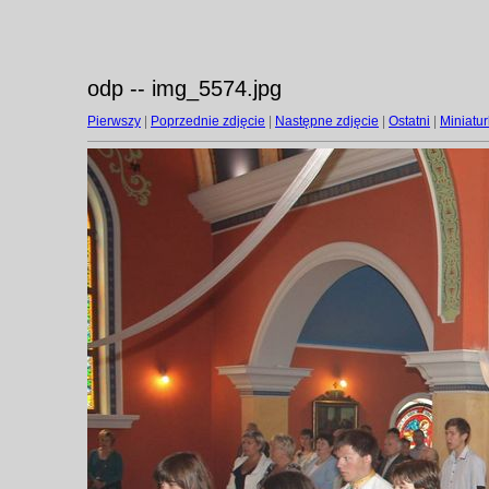
odp -- img_5574.jpg
Pierwszy
|
Poprzednie zdjęcie
|
Następne zdjęcie
|
Ostatni
|
Miniatur