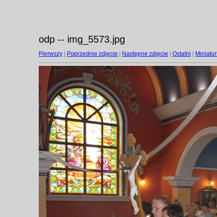
odp -- img_5573.jpg
Pierwszy
|
Poprzednie zdjęcie
|
Następne zdjęcie
|
Ostatni
|
Miniatur