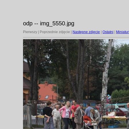
odp -- img_5550.jpg
Pierwszy | Poprzednie zdjęcie |
Następne zdjęcie
|
Ostatni
|
Miniatur