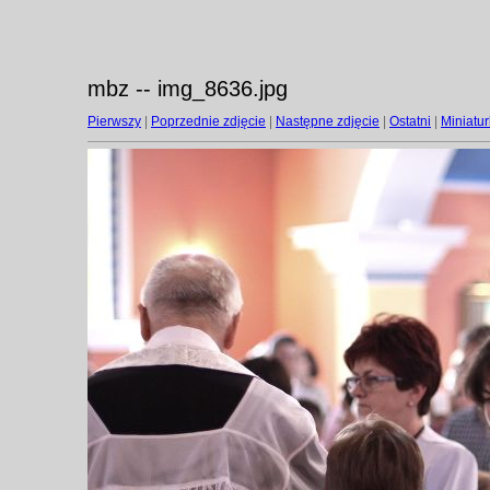
mbz -- img_8636.jpg
Pierwszy
|
Poprzednie zdjęcie
|
Następne zdjęcie
|
Ostatni
|
Miniatur