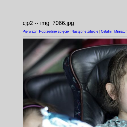
cjp2 -- img_7066.jpg
Pierwszy
|
Poprzednie zdjęcie
|
Następne zdjęcie
|
Ostatni
|
Miniatur