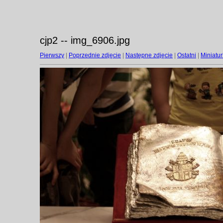
cjp2 -- img_6906.jpg
Pierwszy
|
Poprzednie zdjęcie
|
Następne zdjęcie
|
Ostatni
|
Miniatur