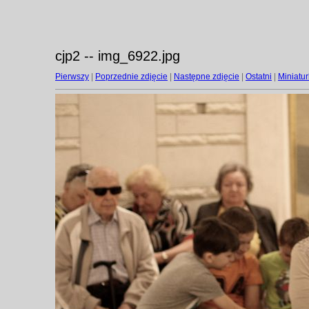
cjp2 -- img_6922.jpg
Pierwszy
|
Poprzednie zdjęcie
|
Następne zdjęcie
|
Ostatni
|
Miniatur