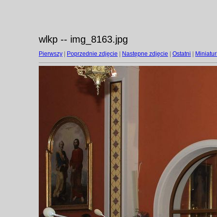
wlkp -- img_8163.jpg
Pierwszy
|
Poprzednie zdjęcie
|
Następne zdjęcie
|
Ostatni
|
Miniatur