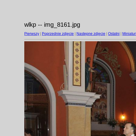
wlkp -- img_8161.jpg
Pierwszy
|
Poprzednie zdjęcie
|
Następne zdjęcie
|
Ostatni
|
Miniatur