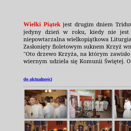
jest drugim dniem Tridu
Wielki Piątek
jedyny dzień w roku, kiedy nie je
niepowtarzalna wielkopiątkowa Liturgia
Zasłonięty fioletowym suknem Krzyż wnos
"Oto drzewo Krzyża, na którym zawisło 
wiernym udziela się Komunii Świętej. Os
do aktualno
ś
ci