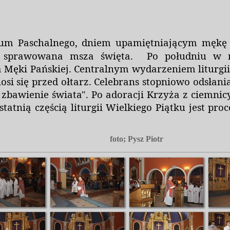
um Paschalnego, dniem upamiętniającym mękę i 
st sprawowana msza święta.
Po południu w n
 Męki Pańskiej. Centralnym wydarzeniem liturgii 
i się przed ołtarz. Celebrans stopniowo odsłani
zbawienie świata". Po adoracji Krzyża z ciemnicy
tatnią częścią liturgii Wielkiego Piątku jest pr
foto; Pysz Piotr