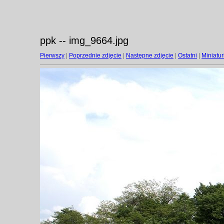
ppk -- img_9664.jpg
Pierwszy
|
Poprzednie zdjęcie
|
Następne zdjęcie
|
Ostatni
|
Miniatur