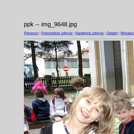
ppk -- img_9648.jpg
Pierwszy
|
Poprzednie zdjęcie
|
Następne zdjęcie
|
Ostatni
|
Miniatur