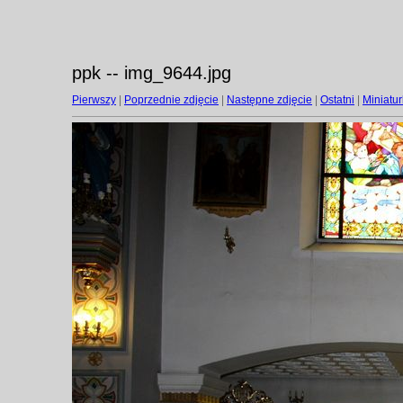
ppk -- img_9644.jpg
Pierwszy
|
Poprzednie zdjęcie
|
Następne zdjęcie
|
Ostatni
|
Miniatur