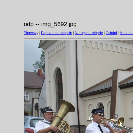
odp -- img_5692.jpg
Pierwszy
|
Poprzednie zdjęcie
|
Następne zdjęcie
|
Ostatni
|
Miniatur