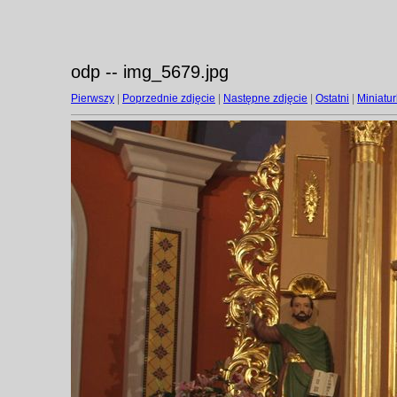
odp -- img_5679.jpg
Pierwszy
|
Poprzednie zdjęcie
|
Następne zdjęcie
|
Ostatni
|
Miniatur