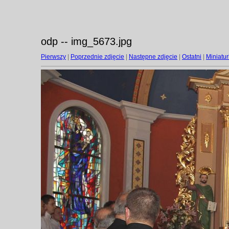
odp -- img_5673.jpg
Pierwszy
|
Poprzednie zdjęcie
|
Następne zdjęcie
|
Ostatni
|
Miniatur