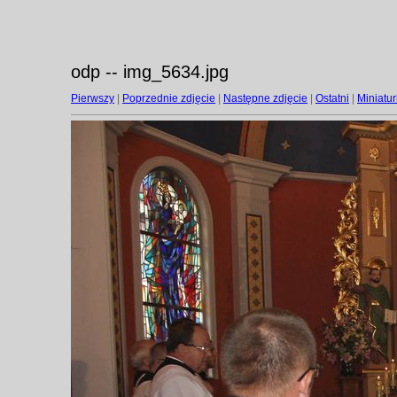
odp -- img_5634.jpg
Pierwszy
|
Poprzednie zdjęcie
|
Następne zdjęcie
|
Ostatni
|
Miniatur