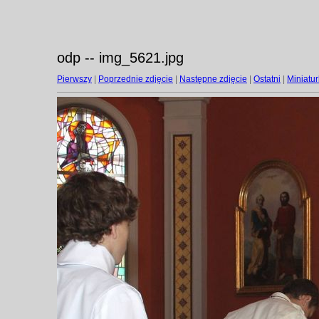
odp -- img_5621.jpg
Pierwszy
|
Poprzednie zdjęcie
|
Następne zdjęcie
|
Ostatni
|
Miniatur