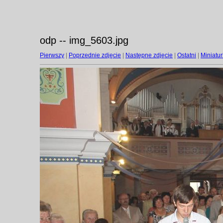
odp -- img_5603.jpg
Pierwszy
|
Poprzednie zdjęcie
|
Następne zdjęcie
|
Ostatni
|
Miniatur