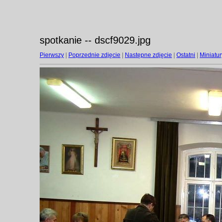
spotkanie -- dscf9029.jpg
Pierwszy
|
Poprzednie zdjęcie
|
Następne zdjęcie
|
Ostatni
|
Miniatur