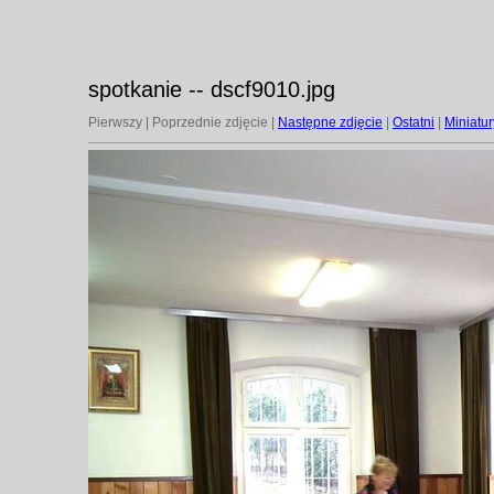
spotkanie -- dscf9010.jpg
Pierwszy | Poprzednie zdjęcie |
Następne zdjęcie
|
Ostatni
|
Miniatur