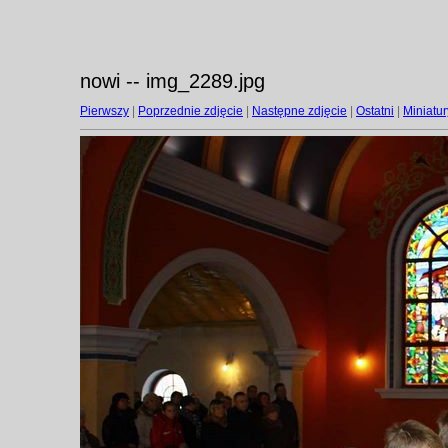
nowi -- img_2289.jpg
Pierwszy
|
Poprzednie zdjęcie
|
Następne zdjęcie
|
Ostatni
|
Miniatur