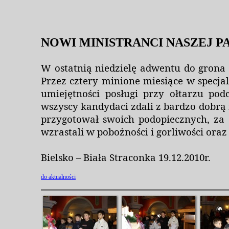
NOWI MINISTRANCI NASZEJ P
W ostatnią niedzielę adwentu do grona 
Przez cztery minione miesiące w specja
umiejętności posługi przy ołtarzu po
wszyscy kandydaci zdali z bardzo dobrą
przygotował swoich podopiecznych, za 
wzrastali w pobożności i gorliwości or
Bielsko – Biała Straconka 19.12.2010r.
do aktualności