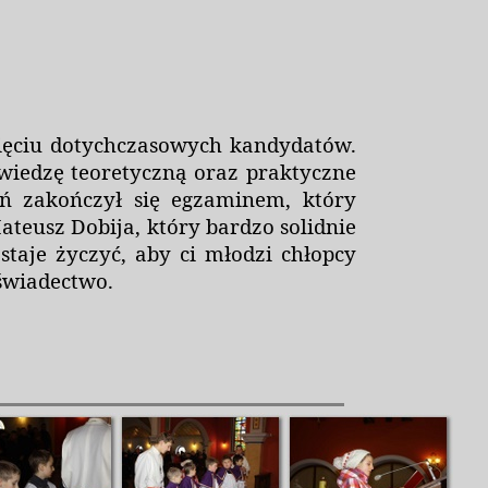
 pięciu dotychczasowych kandydatów.
 wiedzę teoretyczną oraz praktyczne
ań zakończył się egzaminem, który
teusz Dobija, który bardzo solidnie
taje życzyć, aby ci młodzi chłopcy
świadectwo.