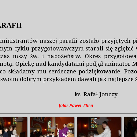
ARAFII
ministrantów naszej parafii zostało przyjętych
lnym cyklu przygotowawczym starali się zgłębić
dczas mszy św. i nabożeństw. Okres przygotow
 notą. Opiekę nad kandydatami podjął animator Ma
co składamy mu serdeczne podziękowanie. Pozos
az swoim dobrym przykładem dawali jak najlepsze 
ks. Rafał Jończy
foto: Paweł Then