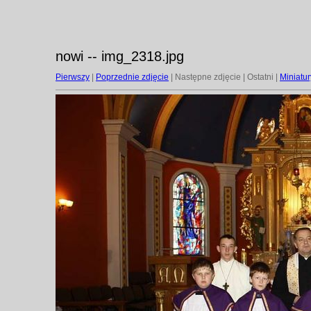
nowi -- img_2318.jpg
Pierwszy
|
Poprzednie zdjęcie
| Następne zdjęcie | Ostatni |
Miniatur