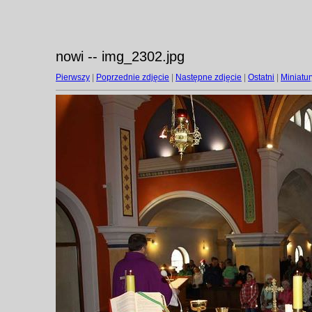
nowi -- img_2302.jpg
Pierwszy
|
Poprzednie zdjęcie
|
Następne zdjęcie
|
Ostatni
|
Miniatur