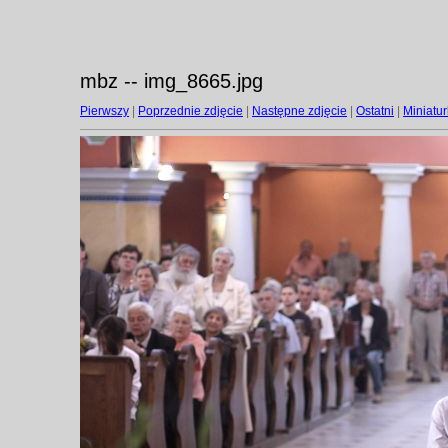
mbz -- img_8665.jpg
Pierwszy
|
Poprzednie zdjęcie
|
Następne zdjęcie
|
Ostatni
|
Miniatur