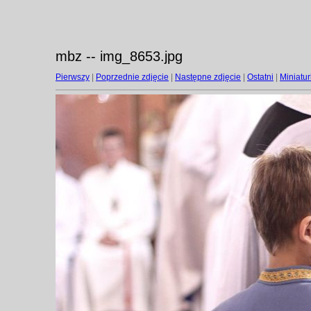
mbz -- img_8653.jpg
Pierwszy
|
Poprzednie zdjęcie
|
Następne zdjęcie
|
Ostatni
|
Miniatur