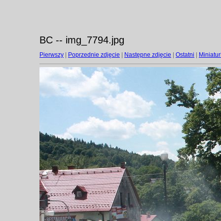
BC -- img_7794.jpg
Pierwszy
|
Poprzednie zdjęcie
|
Następne zdjęcie
|
Ostatni
|
Miniatur