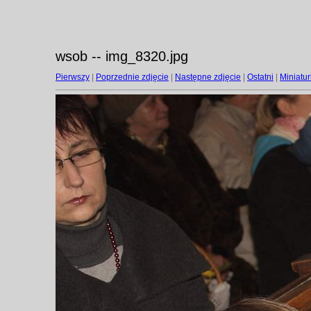
wsob -- img_8320.jpg
Pierwszy
|
Poprzednie zdjęcie
|
Następne zdjęcie
|
Ostatni
|
Miniatur