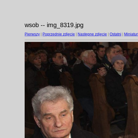
wsob -- img_8319.jpg
Pierwszy
|
Poprzednie zdjęcie
|
Następne zdjęcie
|
Ostatni
|
Miniatur