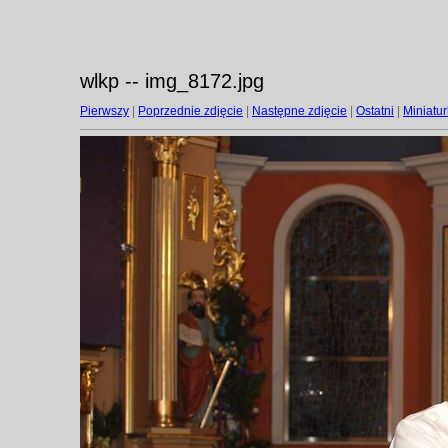
wlkp -- img_8172.jpg
Pierwszy
|
Poprzednie zdjęcie
|
Następne zdjęcie
|
Ostatni
|
Miniatur