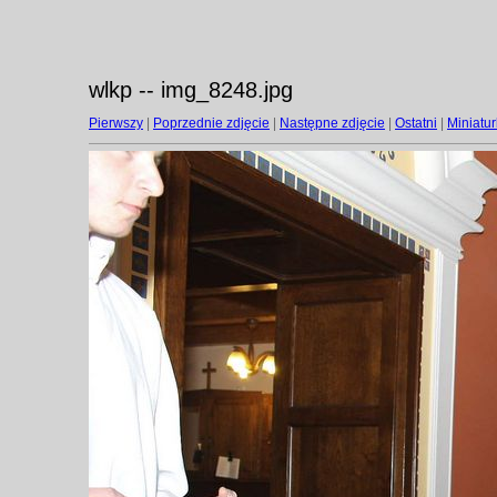
wlkp -- img_8248.jpg
Pierwszy
|
Poprzednie zdjęcie
|
Następne zdjęcie
|
Ostatni
|
Miniatur