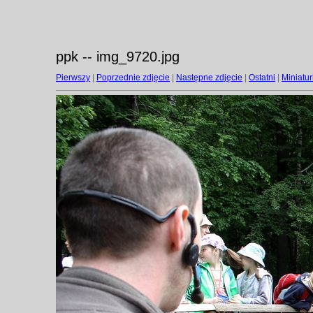
ppk -- img_9720.jpg
Pierwszy
|
Poprzednie zdjęcie
|
Następne zdjęcie
|
Ostatni
|
Miniatur