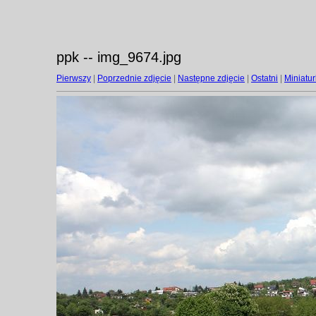
ppk -- img_9674.jpg
Pierwszy
|
Poprzednie zdjęcie
|
Następne zdjęcie
|
Ostatni
|
Miniatur