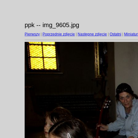
ppk -- img_9605.jpg
Pierwszy
|
Poprzednie zdjęcie
|
Następne zdjęcie
|
Ostatni
|
Miniatur