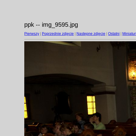
ppk -- img_9595.jpg
Pierwszy
|
Poprzednie zdjęcie
|
Następne zdjęcie
|
Ostatni
|
Miniatur