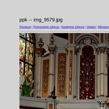
ppk -- img_9579.jpg
Pierwszy
|
Poprzednie zdjęcie
|
Następne zdjęcie
|
Ostatni
|
Miniatur