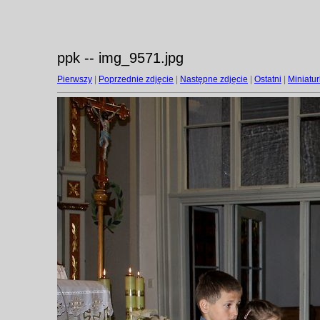
ppk -- img_9571.jpg
Pierwszy
|
Poprzednie zdjęcie
|
Następne zdjęcie
|
Ostatni
|
Miniatur