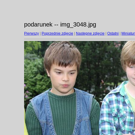
podarunek -- img_3048.jpg
Pierwszy
|
Poprzednie zdjęcie
|
Następne zdjęcie
|
Ostatni
|
Miniatur